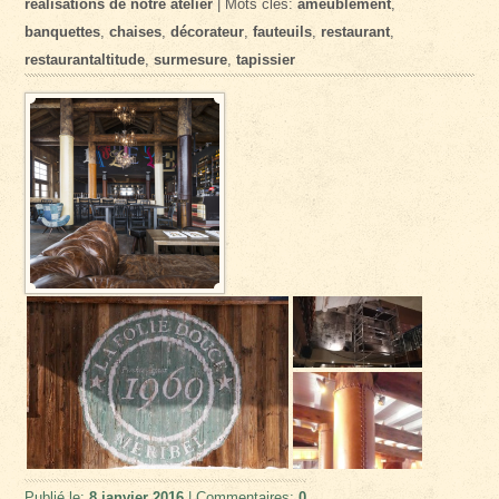
réalisations de notre atelier
| Mots clés:
ameublement
,
banquettes
,
chaises
,
décorateur
,
fauteuils
,
restaurant
,
restaurantaltitude
,
surmesure
,
tapissier
Publié le:
8 janvier 2016
| Commentaires:
0