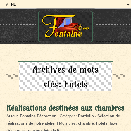
Archives de mots
clés:
hotels
Réalisations destinées aux chambres
Auteur:
Fontaine Décoration
| Catégorie:
Portfolio - Sélection de
réalisations de notre atelier
| Mots clés:
chambre
,
hotels
,
luxe
,
rideaux
,
surmesure
,
tete-de-lit